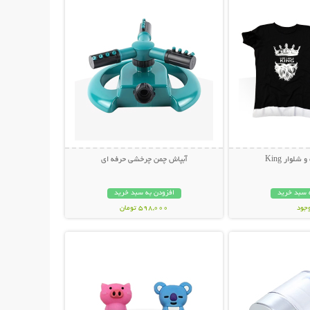
لوار King
آبپاش چمن چرخشی حرفه ای
 سبد خرید
افزودن به سبد خرید
وجود
598,000 تومان
حات بیشتر
نمایش توضیحات بیشتر
مان