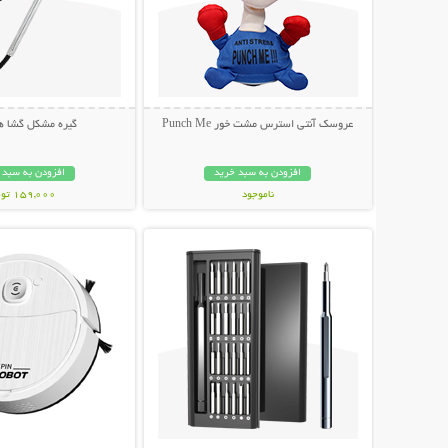
عروسک آنتی استرس مشت خور Punch Me
گیره مشکل گشا هم
افزودن به سبد خرید
افزودن به سبد 
ناموجود
159,000 تومان
نمایش توضیحات بیشتر
نمایش توضیحات 
349,000 تومان