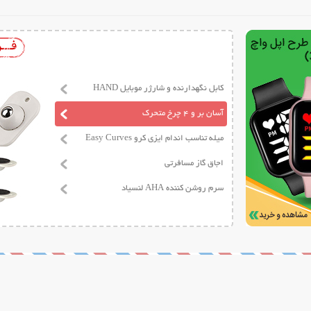
کابل نگهدارنده و شارژر موبایل HAND
آسان بر و 4 چرخ متحرک
میله تناسب اندام ایزی کرو Easy Curves
اجاق گاز مسافرتی
سرم روشن کننده AHA لنسیاد