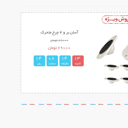
میله تناسب اندام ایزی کرو Easy Curves
298000 تومان
139000 تومان
1
4
0
8
1
4
1
2
ثانیه
دقیقه
ساعت
روز
3