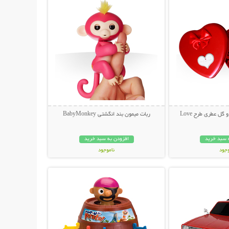
گل عطری طرح Love
ربات میمون بند انگشتی BabyMonkey
 سبد خرید
افزودن به سبد خرید
وجود
ناموجود
حات بیشتر
نمایش توضیحات بیشتر
ان
199,000 تومان