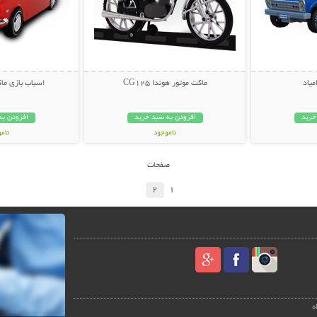
میاد
ماکت موتور هوندا CG125
اسباب بازی ما
خرید
افزودن به سبد خرید
افزودن به
ناموجود
نام
39,000 تومان
99,000 توم
صفحات
2
1
ه