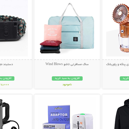
 پنکه و پاوربانک
ساک مسافرتی تاشو Wind Blows
دستبند نجا
خرید
افزودن به سبد خرید
افزودن به
ناموجود
328,000 تو
بیشتر
نمایش توضیحات بیشتر
نمایش توضی
299,000 تومان