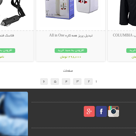
CO
تبدیل پریز همه کاره All in One
فلاسک فند
خرید
افزودن به سبد خرید
افزودن به
298,000 تومان
نام
399,000 تو
صفحات
6
5
4
3
2
1