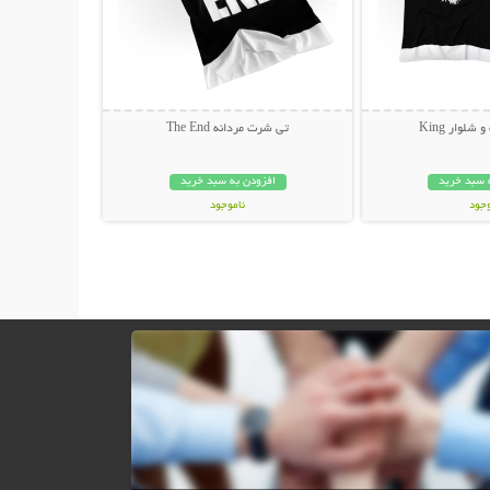
لوار King
تی شرت مردانه The End
 سبد خرید
افزودن به سبد خرید
وجود
ناموجود
مان
299,000 تومان