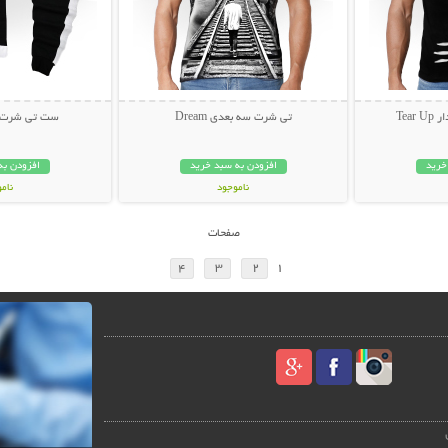
Tea
تی شرت سه بعدی Dream
ست تی شرت و ش
خرید
افزودن به سبد خرید
افزودن به
ناموجود
نام
59,000 تومان
499,000 تو
صفحات
4
3
2
1