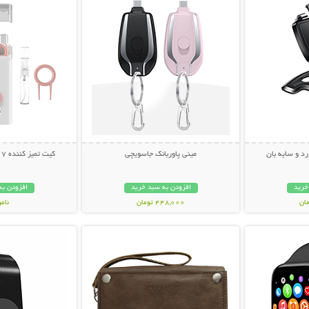
رد و سایه بان
مینی پاوربانک جاسویچی
کیت تمیز کننده 7 کاره Multifunction
خرید
افزودن به سبد خرید
افزودن به
448,000 تومان
نام
بیشتر
نمایش توضیحات بیشتر
نمایش توضی
239,000 تو