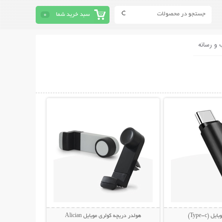
سبد خرید شما
0
 و رسانه
حات بیشتر
نمایش توضیحات بیشتر
(Type-c)
هولدر دریچه کولری موبایل Alician