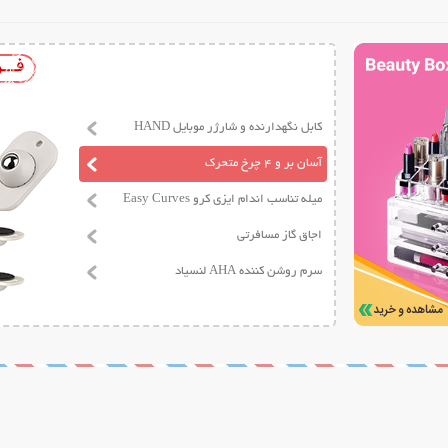
کابل نگهدارنده و شارژر موبایل HAND
آسان بر و 4 چرخ متحرک
میله تناسب اندام ایزی کرو Easy Curves
اجاق گاز مسافرتی
سرم روشن کننده AHA لنسیاد