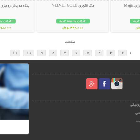
Magi
ماگ لاکچری VELVET GOLD
پنکه مه پاش رومیزی AIR COOLER FAN
خرید
افزودن به سبد خرید
افزودن به
398,000 تومان
1,698,000 ت
صفحات
11
10
9
8
7
6
5
4
3
2
1
رونیکی
صی
ت