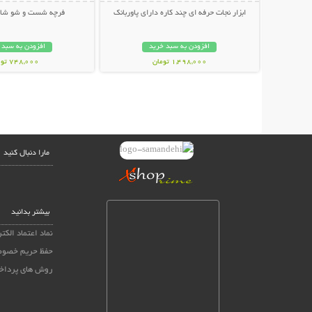
ابزار نجات حرفه ای چند کاره دارای پاوربانک
فرچه شست و شو شارژی c
افزودن به سبد خرید
افزودن به سبد 
1,498,000 تومان
748,000 تومان
مارا دنبال کنید
بیشتر بدانید
نماد اعتماد الکت
حفظ حریم خصو
روش های پرداخ