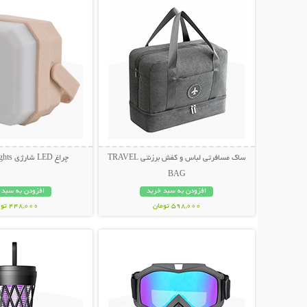
ساک مسافرتی لباس و کفش برزنتی TRAVEL
چراغ LED شارژی Camping Lights
BAG
افزودن به سبد خرید
افزودن به سبد 
598,000 تومان
448,000 تومان
نمایش توضیحات بیشتر
نمایش توضیحات 