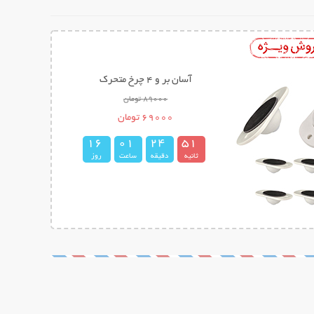
میله تناسب اندام ایزی کرو Easy Curves
298000 تومان
139000 تومان
1
6
0
1
2
4
5
0
ثانیه
دقیقه
ساعت
روز
1