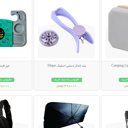
بند انداز دستی اسلیک Slique
میز فرم
خرید
افزودن به سبد خرید
افزودن به
398,000 تومان
478,000 تو
بیشتر
نمایش توضیحات بیشتر
نمایش توضی