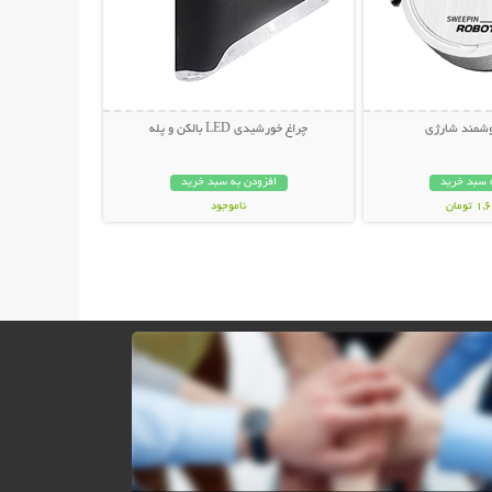
وشمند شارژی
چراغ خورشیدی LED بالکن و پله
 سبد خرید
افزودن به سبد خرید
ومان
ناموجود
248,000 تومان