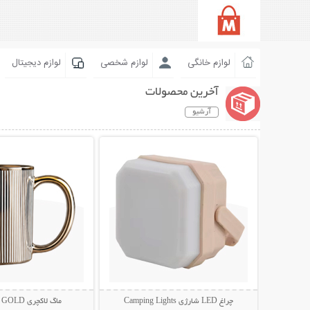
لوازم خانگی
لوازم شخصی
لوازم دیجیتال
آخرین محصولات
آرشیو
نمایش توضیحات بیشتر
نمایش توضیحات 
چراغ LED شارژی Camping Lights
ماگ لاکچری VELVET GOLD