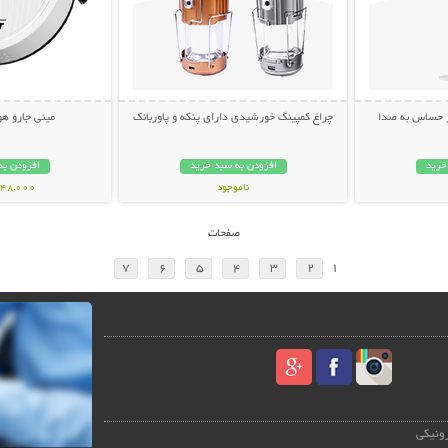
ر حساس به صدا
چراغ کمپینگ خورشیدی دارای پنکه و پاوربانک
مینی جارو ه
خرید
افزودن به سبد خرید
افزودن به
ناموجود
1,648,000 ت
1,198,000 تومان
صفحات
7
6
5
4
3
2
1
رونیکی