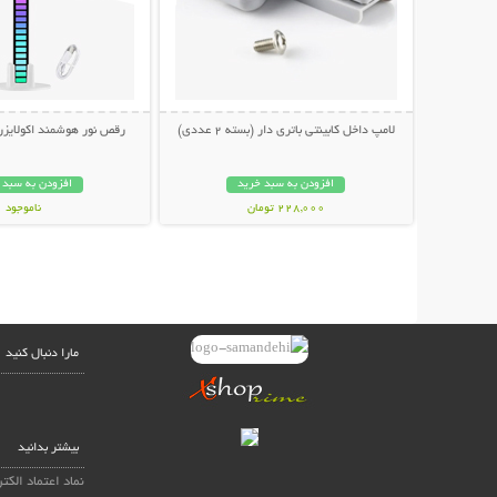
لامپ داخل کابینتی باتری دار (بسته 2 عددی)
رقص نور هوشمند اکولایز
افزودن به سبد خرید
افزودن به سبد 
228,000 تومان
ناموجود
498,000 تومان
مارا دنبال کنید
بیشتر بدانید
نماد اعتماد الکت