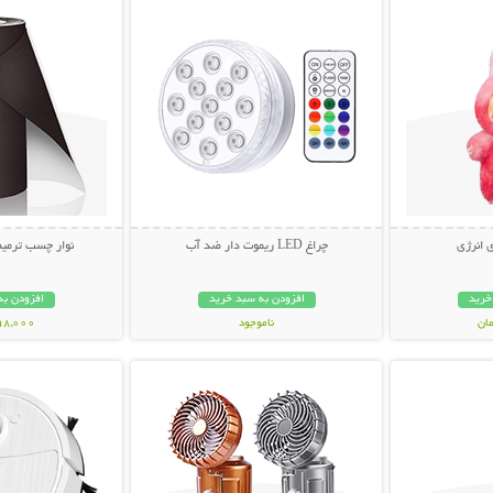
 انرژی
چراغ LED ریموت دار ضد آب
نوار چسب ترمیم
خرید
افزودن به سبد خرید
افزودن به
ناموجود
298,000 تو
بیشتر
نمایش توضیحات بیشتر
نمایش توضی
348,000 تومان