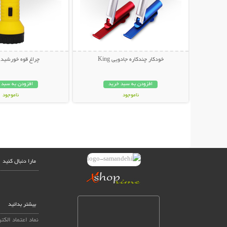
خودکار چندکاره جادویی King
چراغ قوه خورشیدی an
افزودن به سبد خرید
افزودن به سبد 
ناموجود
ناموجود
69,000 تومان
99,000 تومان
مارا دنبال کنید
بیشتر بدانید
نماد اعتماد الکت