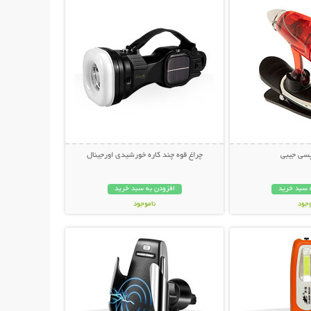
پسی جیبی
چراغ قوه چند کاره خورشیدی اورجینال
 سبد خرید
افزودن به سبد خرید
وجود
ناموجود
حات بیشتر
نمایش توضیحات بیشتر
ان
229,000 تومان