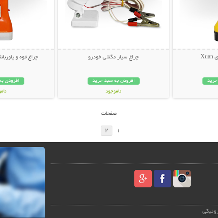
Xu
چراغ سیار مگنتی خودرو
چراغ قوه و پاوربانک
خرید
افزودن به سبد خرید
افزودن به
ناموجود
نام
79,000 تومان
69,000 توم
صفحات
2
1
رونیکی