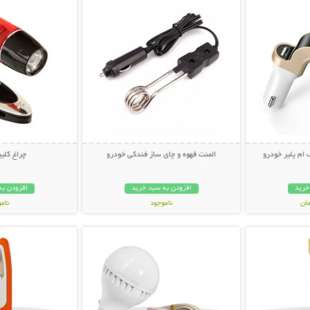
 ام پلیر خودرو
المنت قهوه و چای ساز فندکی خودرو
چراغ کلی
خرید
افزودن به سبد خرید
افزودن به
ناموجود
نام
بیشتر
نمایش توضیحات بیشتر
نمایش توضی
119,000 تومان
99,000 توم