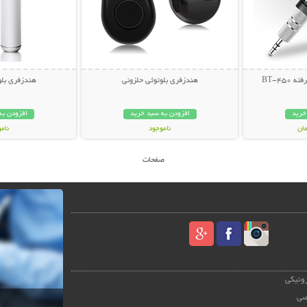
هندزفری بلوتوثی حلزونی
هندزفری بلو
خرید
افزودن به سبد خرید
افزودن به
ناموجود
نام
278,000 تومان
129,000 تو
صفحات
رونیکی
صی