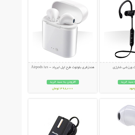
ث ورزشی شارژی
هندزفری بلوتوث طرح اپل ایرپاد - Airpods i7s
 سبد خرید
افزودن به سبد خرید
وجود
498,000 تومان
حات بیشتر
نمایش توضیحات بیشتر
ان