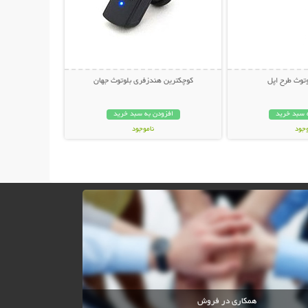
توث طرح اپل
کوچکترین هندزفری بلوتوث جهان
 سبد خرید
افزودن به سبد خرید
وجود
ناموجود
مان
59,000 تومان
همکاری در فروش