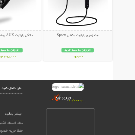
هندزفری بلوتوث مگنتی Sports
دانگل بلوتوث AUX پیشرفته BT-450
افزودن به سبد خرید
افزودن به سبد 
ناموجود
298,000 تومان
99,000 تومان
مارا دنبال کنید
بیشتر بدانید
نماد اعتماد الکت
حفظ حریم خصو