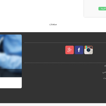
خرید
صفحات
ه
صی
ت