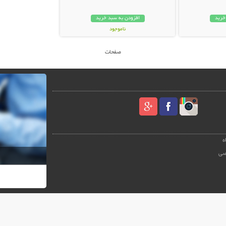
خرید
افزودن به سبد خرید
ناموجود
24,000 تومان
صفحات
ه
صی