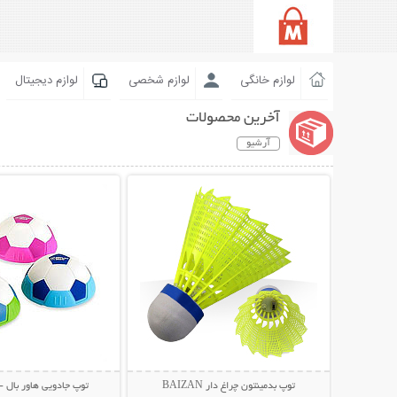
لوازم خانگی
لوازم شخصی
لوازم دیجیتال
آخرین محصولات
آرشیو
نمایش توضیحات بیشتر
نمایش توضیحات 
توپ بدمینتون چراغ دار BAIZAN
توپ جادویی هاور بال - over Ball