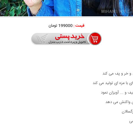
قیمت :
199000 تومان
و خر و پف می کند
با مزه ای تولید می کند
 و ... آویزان نمود
دن واکنش می دهد
گسالان
می