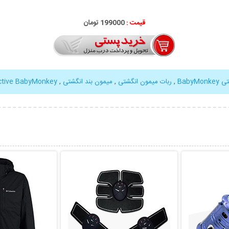
قیمت :
199000 تومان
Baby
,
ربات میمون انگشتی
,
میمون بند انگشتی
,
active BabyMonkey
بیشتر
نمایش توضیحات بیشتر
نمایش توضی