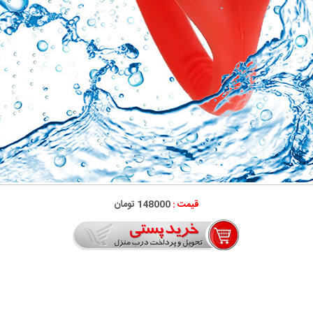
قیمت :
148000 تومان