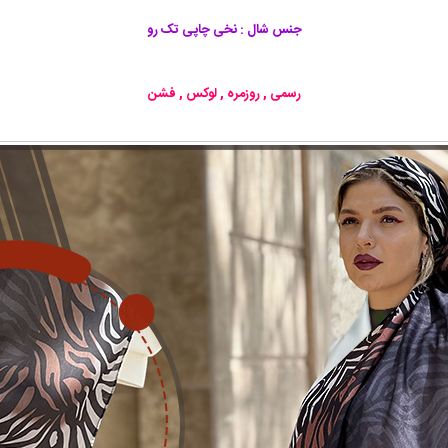
جنس شال : نخی چاپی تک رو
رسمی , روزمره , لوکس , فشن