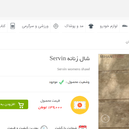
لوازم خودرو
مد و پوشاک
ورزشی و سرگرمی
کتاب
ان
شال زنانه Servin
Servin womens shawl
قیمت محصول
افزودن به 
139,000 تومان
ضمانت بازگشت
بهترین کیفیت و قیمت