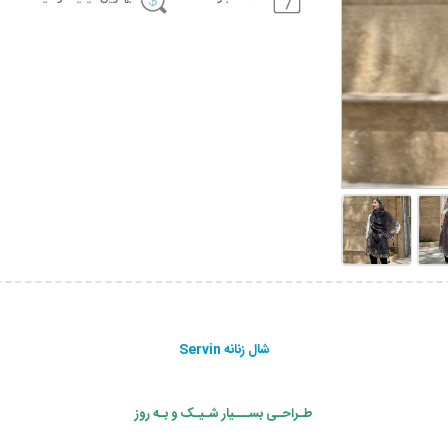
شال زنانه Servin
طـراحـی بســـیار شـیـک و بـه روز