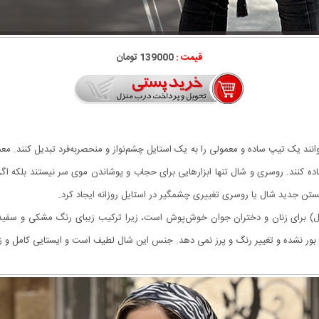
قیمت :
139000 تومان
 یک تیپ ساده و معمولی را به یک استایل چشم‌نواز و منحصربه‌فرد تبدیل کنند. معمول
اده کنند. روسری و شال تنها ابزارهایی برای حجاب و پوشاندن موی سر نیستند بلکه اگ
تن جدید شال یا روسری تغییری چشمگیر در استایل روزانه ایجاد کرد.
ا که (ترند سال) برای زنان و دختران جوان خوش‌پوش است، زیرا ترکیب زیبای رنگ مشکی و 
بور نشده و تغییر رنگ و پرز نمی دهد. جنس این شال لطیف است و ایستایی کامل و زیب