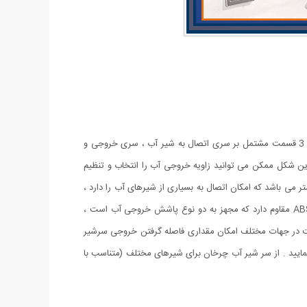
محصولی جدید با طراحی منحصر به فرد که می تواند به آسانی بهره برداری از یک شیر آب معمولی را برای شما به حداکثر برساند . این سرشیر دارای 3 قسمت مشتمل بر سری اتصال به شیر آب ، سری خروجی و
ر مجموع ، حرکت در زاویه 1080 درجه را دارند ، بنابراین به ساده ترین شکل ممکن می توانید زاویه خروجی آب را انتخاب و تنظیم
 محدودیت ممکن برای استفاده از آب و در نهایت صرفه جویی در مصرف . سری اتصال به شیر دارای قطر اصلی 2.2 سانتی متر می باشد که امکان اتصال به بسیاری از شیرهای آب را دارد ،
اما در غیر این صورت می توانید از یک مبدل متناسب با نوع شیر آب برای اتصال استفاده کنید . خروجی سر شیر آب چرخشی ، پوششی از جنس ABS مقاوم دارد که مجهز به دو نوع پاشش خروجی آب است ،
یر دهید . وجود بازوی میانی سر شیر 3 محور (1080 درجه) علاوه بر کمک به حرکت در جهات مختلف امکان مقداری فاصله گرفتن خروجی سرشیر
 نمایید . از سر شیر آب چرخان برای شیرهای مختلف (متناسب با