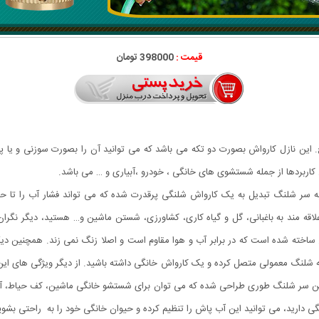
قیمت :
398000 تومان
د 9*2.5 سانتی‌متر و جنس برنج. این نازل کارواش بصورت دو تکه می باشد که می توانید آن را بصورت 
کاربردها از جمله شستشوی های خانگی ، خودرو ،آبیاری و … می باشد.
سر شلنگ تبدیل به یک کارواش شلنگی پرقدرت شده که می تواند فشار آب را تا حدود
د علاقه مند به باغبانی، گل و گیاه کاری، کشاورزی، شستن ماشین و… هستید، دیگر نگرا
خته شده است که در برابر آب و هوا مقاوم است و اصلا زنگ نمی زند. همچنین دیگر
شلنگ معمولی متصل کرده و یک کارواش خانگی داشته باشید. از دیگر ویژگی های این
ن سر شلنگ طوری طراحی شده که می توان برای شستشو خانگی ماشین، کف حیاط، آبیاری
ی دارید، می توانید این آب پاش را تنظیم کرده و حیوان خانگی خود را به راحتی بشوی