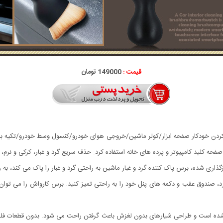
قیمت :
149000 تومان
 کردن خودکار صفحه ابزار/کولر ماشین/خروجی هوای خودرو/کنسول وسط خودرو/تکیه باز
ه کلید کامپیوتر و پرده های خانه استفاده کرد. حذف سریع گرد و غبار، کرکی و نرم، ب
گذاری شده، برس پاک کننده گرد و غبار ماشین به راحتی گرد و غبار را پاک می کند، ب
، صندوق عقب و دکمه های پنل خود را به راحتی تمیز کنید. برس کارواش را می توان 
ن خودرو از PP با کیفیت بالا ساخته شده است و طراحی شیارهای بدون لغزش باعث گرفتن راحت می شود. ب