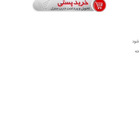
‌شود
خه