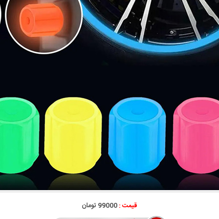
قیمت :
99000 تومان