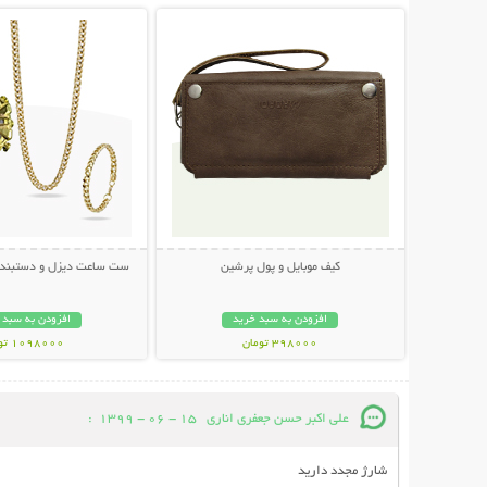
کیف موبایل و پول پرشین
ست ساعت دیزل و دستبند و 
افزودن به سبد خرید
افزودن به سبد 
398000 تومان
1098000 تومان
علی اکبر حسن جعفری اناری
15 - 06 - 1399
:
شارژ مجدد دارید