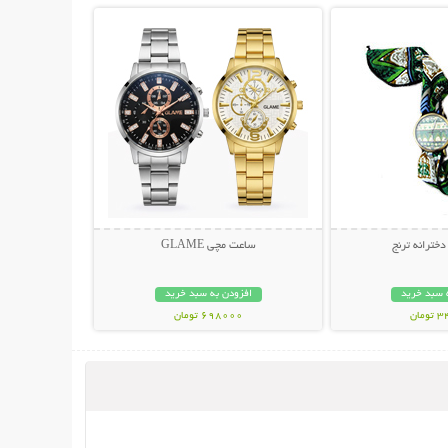
خترانه ترنج
ساعت مچی GLAME
 سبد خرید
افزودن به سبد خرید
مان
698000 تومان