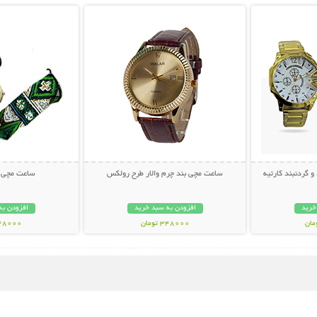
گردنبند کارتیه
ساعت مچی بند چرم والار طرح رولکس
ساعت مچی د
خرید
افزودن به سبد خرید
افزودن به
348000 تومان
348000 تو