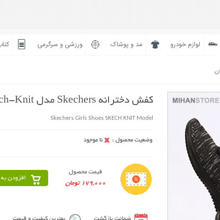
لوازم خودرو
مد و پوشاک
ورزشی و سرگرمی
کتاب
ان
کفش دخترانه Skechers مدل Skech-Knit
Skechers Girls Shoes SKECH KNIT Model
قیمت محصول
افزودن به 
179,000 تومان
ضمانت بازگشت
بهترین کیفیت و قیمت