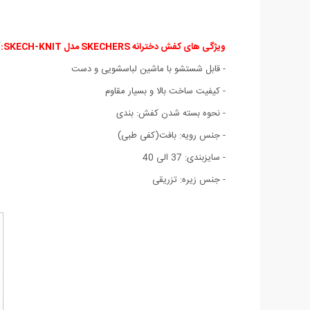
ویژگی های کفش دخترانه SKECHERS مدل SKECH-KNIT:
- قابل شستشو با ماشین لباسشویی و دست
- کیفیت ساخت بالا و بسیار مقاوم
- نحوه بسته شدن کفش: بندی
- جنس رویه: بافت(کفی طبی)
- سایزبندی: 37 الی 40
- جنس زیره: تزریقی