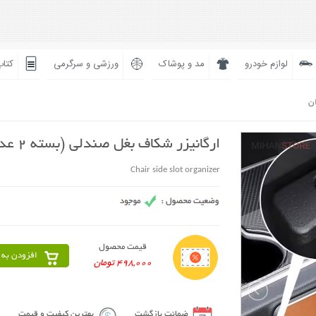
لوازم خودرو
مد و پوشاک
ورزشی و سرگرمی
کتاب
ان
ارگانیزر شکاف بغل صندلی (بسته 2 عددی)
Chair side slot organizer
قیمت محصول
افزودن به 
498,000 تومان
ضمانت بازگشت
بهترین کیفیت و قیمت